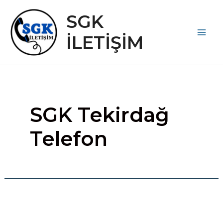
İçeriğe
SGK
atla
İLETİŞİM
Main
Men
SGK Tekirdağ
Telefon