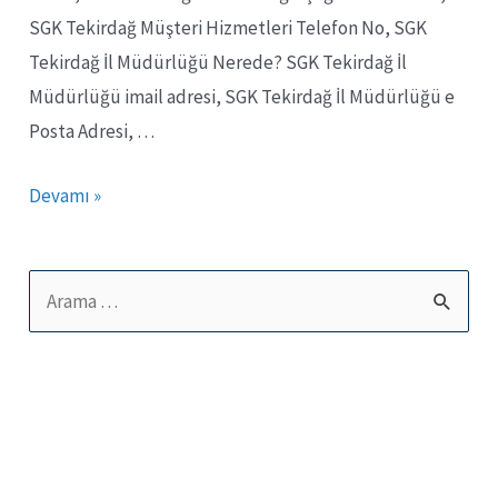
SGK Tekirdağ Müşteri Hizmetleri Telefon No, SGK
Tekirdağ İl Müdürlüğü Nerede? SGK Tekirdağ İl
Müdürlüğü imail adresi, SGK Tekirdağ İl Müdürlüğü e
Posta Adresi, …
SGK
Devamı »
Tekirdağ
İl
S
Müdürlüğü
e
İletişim,
a
Telefon
ve
r
Adres
c
Bilgileri.
h