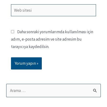
Web
sitesi
Daha sonraki yorumlarımda kullanılması için
adım, e-posta adresim ve site adresim bu
tarayıcıya kaydedilsin.
S
e
a