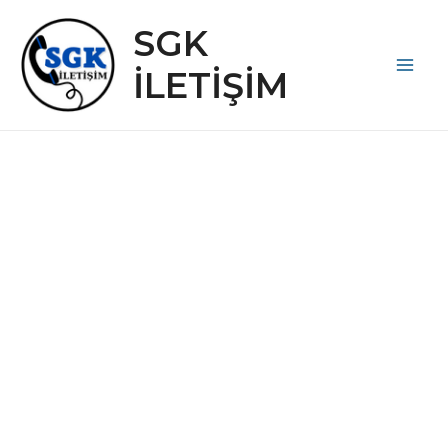
İçeriğe
SGK
atla
İLETİŞİM
Main
Men