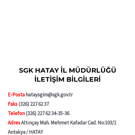
SGK HATAY İL MÜDÜRLÜĞÜ
İLETİŞİM BİLGİLERİ
E-Posta
hataysgim@sgk.gov.tr
Faks
(326) 227 62 37
Telefon
(326) 227 62 34-35-36
Adres
Altınçay Mah. Mehmet Kafadar Cad. No:103/1
Antakya / HATAY