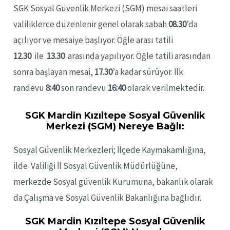
SGK Sosyal Güvenlik Merkezi (SGM) mesai saatleri
valiliklerce düzenlenir genel olarak sabah
08.30
’da
açılıyor ve mesaiye başlıyor. Öğle arası tatili
12.30
ile
13.30
arasında yapılıyor. Öğle tatili arasından
sonra başlayan mesai,
17.30
’a kadar sürüyor. İlk
randevu
8:40
son randevu
16:40
olarak verilmektedir.
SGK Mardin Kızıltepe Sosyal Güvenlik
Merkezi (SGM) Nereye Bağlı:
Sosyal Güvenlik Merkezleri; İlçede Kaymakamlığına,
ilde Valiliği İl Sosyal Güvenlik Müdürlüğüne,
merkezde Sosyal güvenlik Kurumuna, bakanlık olarak
da Çalışma ve Sosyal Güvenlik Bakanlığına bağlıdır.
SGK Mardin Kızıltepe Sosyal Güvenlik