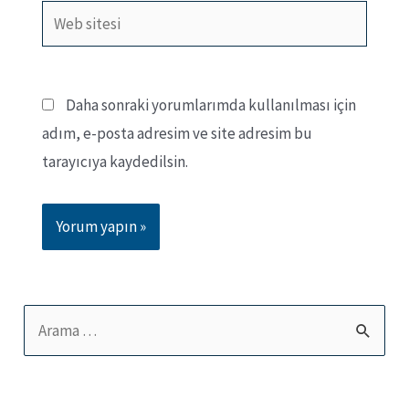
Web
sitesi
Daha sonraki yorumlarımda kullanılması için
adım, e-posta adresim ve site adresim bu
tarayıcıya kaydedilsin.
S
e
a