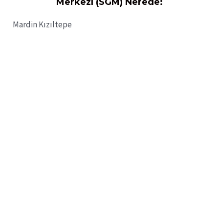
Merkezi (SGM) Nerede:
Mardin Kızıltepe