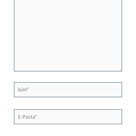
yazın..
İsim*
E-
Posta*