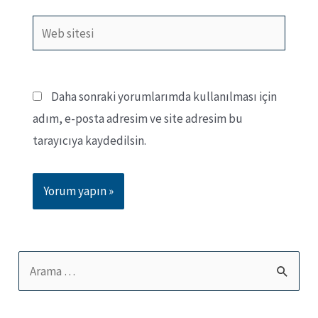
Web
sitesi
Daha sonraki yorumlarımda kullanılması için
adım, e-posta adresim ve site adresim bu
tarayıcıya kaydedilsin.
S
e
a