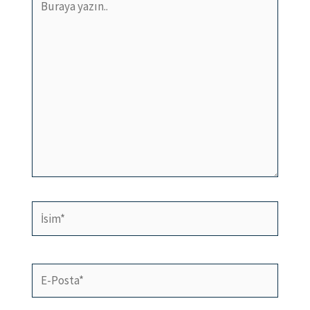
yazın..
İsim*
E-
Posta*