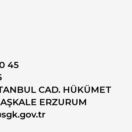
0 45
5
STANBUL CAD. HÜKÜMET
 AŞKALE ERZURUM
gk.gov.tr