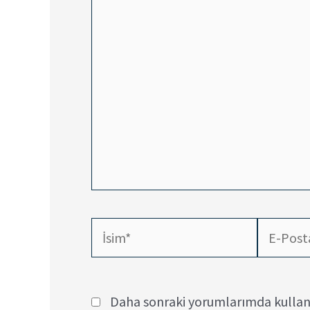
yazın..
İsim*
E-
Posta*
Daha sonraki yorumlarımda kullanı