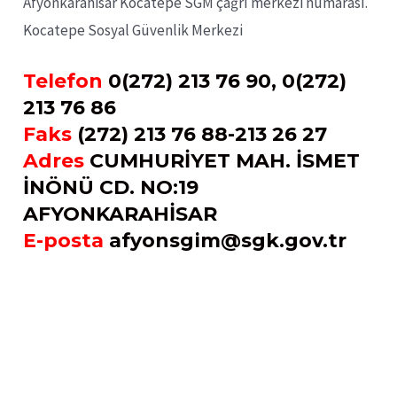
Afyonkarahisar Kocatepe SGM çağrı merkezi numarası.
Kocatepe Sosyal Güvenlik Merkezi
Telefon
0(272) 213 76 90, 0(272)
213 76 86
Faks
(272) 213 76 88-213 26 27
Adres
CUMHURİYET MAH. İSMET
İNÖNÜ CD. NO:19
AFYONKARAHİSAR
E-posta
afyonsgim@sgk.gov.tr