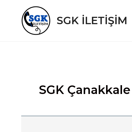
İçeriğe
atla
SGK İLETİŞİM
SGK Çanakkale