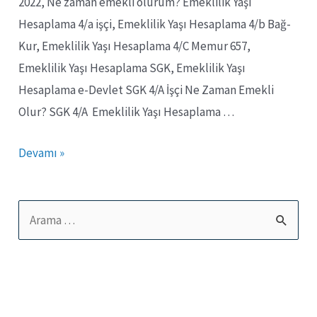
2022, Ne zaman emekli olurum? Emeklilik Yaşı
Hesaplama 4/a işçi, Emeklilik Yaşı Hesaplama 4/b Bağ-
Kur, Emeklilik Yaşı Hesaplama 4/C Memur 657,
Emeklilik Yaşı Hesaplama SGK, Emeklilik Yaşı
Hesaplama e-Devlet SGK 4/A İşçi Ne Zaman Emekli
Olur? SGK 4/A Emeklilik Yaşı Hesaplama …
Ne
Devamı »
Zaman
Emekli
S
Olurum?
e
Emeklilik
a
Yaşı
Hesaplama
r
2022
c