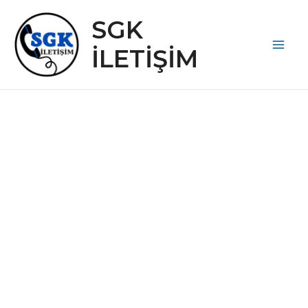
İçeriğe
SGK
atla
İLETİŞİM
Main
Men